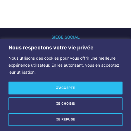
SIÈGE SOCIAL
7 rue Foulon – 94480 Ablon sur Seine
Nous respectons votre vie privée
Nous utilisons des cookies pour vous offrir une meilleure
CONTACTEZ-NOUS
expérience utilisateur. En les autorisant, vous en acceptez
leur utilisation.
J'ACCEPTE
LIENS UTILES
JE CHOISIS
JE REFUSE
Tous droits réservés GP2R |©2026 | Création
annegencie.fr